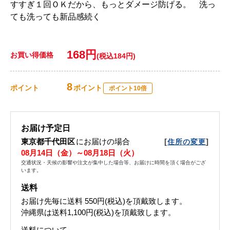
すすぎ１回ＯＫだから、もっとダメージ防げる。 洗っ
ても洗っても新品感続く
168円
お買い得価格
(税込184円)
8
ポイント
ポイント
ポイント10倍
お届け予定日
東京都千代田区
にお届けの場合
[
]
住所の変更
08月14日（金）～08月18日（火）
交通状況・天候の影響や注文が集中した場合等、お届けに時間を頂く場合がござ
います。
送料
お届け先毎に送料
550円(税込)
を頂戴致します。
沖縄県は送料1,100円(税込)を頂戴致します。
送料について