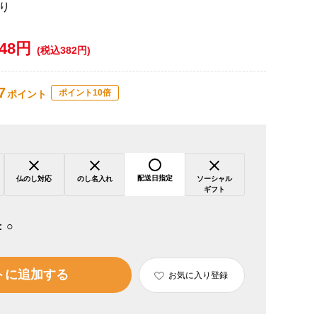
り
348円
(税込382円)
7
ポイント10倍
ポイント
配送日指定
仏のし対応
のし名入れ
ソーシャル
ギフト
：
○
トに追加する
お気に入り登録