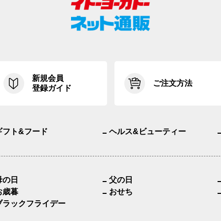
新規会員
ご注文方法
登録ガイド
ギフト&フード
ヘルス&ビューティー
母の日
父の日
お歳暮
おせち
ブラックフライデー