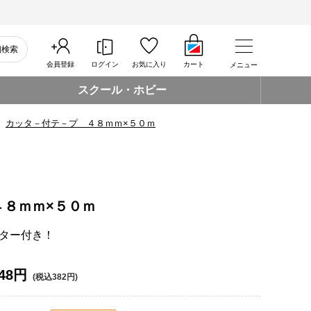
細検索
会員登録
ログイン
お気に入り
カート
メニュー
スクール・ホビー
カッタ－付テ－プ ４８ｍｍ×５０ｍ
４８ｍｍ×５０ｍ
ター付き！
48円
(税込382円)