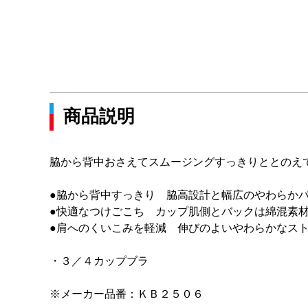
商品説明
脇から背中おさえてスムージングすっきりととのえ
●脇から背中すっきり 脇高設計と幅広のやわらか
●快適なつけごこち カップ肌側とバックは綿混素
●肩へのくいこみを軽減 伸びのよいやわらかなス
・３／４カップブラ
※メーカー品番：ＫＢ２５０６