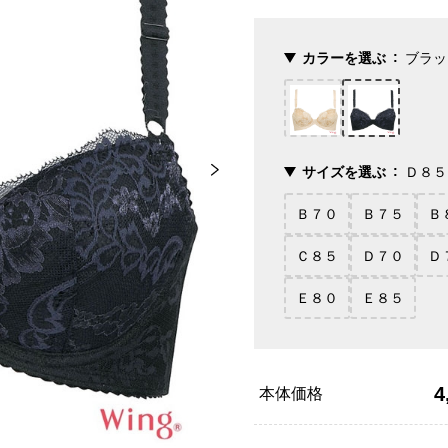
カラーを選ぶ
ブラッ
サイズを選ぶ
Ｄ８５
Ｂ７０
Ｂ７５
Ｂ
Ｃ８５
Ｄ７０
Ｄ
Ｅ８０
Ｅ８５
4
本体価格