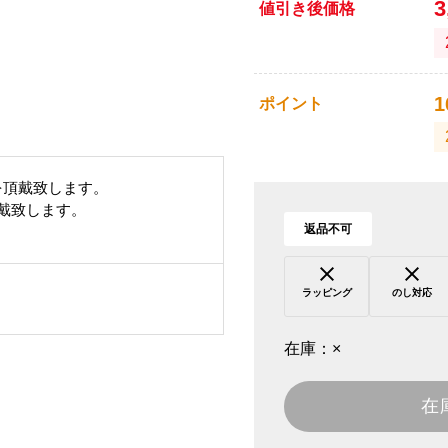
3
値引き後価格
1
ポイント
を頂戴致します。
頂戴致します。
返品不可
ラッピング
のし対応
在庫：
×
在