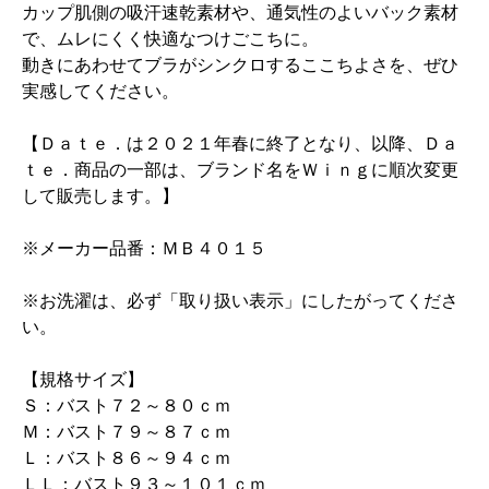
カップ肌側の吸汗速乾素材や、通気性のよいバック素材
で、ムレにくく快適なつけごこちに。
動きにあわせてブラがシンクロするここちよさを、ぜひ
実感してください。
【Ｄａｔｅ．は２０２１年春に終了となり、以降、Ｄａ
ｔｅ．商品の一部は、ブランド名をＷｉｎｇに順次変更
して販売します。】
※メーカー品番：ＭＢ４０１５
※お洗濯は、必ず「取り扱い表示」にしたがってくださ
い。
【規格サイズ】
Ｓ：バスト７２～８０ｃｍ
Ｍ：バスト７９～８７ｃｍ
Ｌ：バスト８６～９４ｃｍ
ＬＬ：バスト９３～１０１ｃｍ