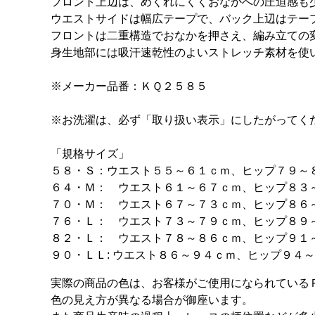
フロント上辺は、めくれにくくおなかへの圧迫感も
ウエストサイドは幅広テープで、バック上辺はテー
フロントは二重構造でおなかを押さえ、編み立ての
身生地部には吸汗速乾性のよいストレッチ素材を使
※メーカー品番：ＫＱ２５８５
※お洗濯は、必ず「取り扱い表示」にしたがってく
「規格サイズ」
５８・Ｓ：ウエスト５５～６１ｃｍ、ヒップ７９～
６４・Ｍ： ウエスト６１～６７ｃｍ、ヒップ８３
７０・Ｍ： ウエスト６７～７３ｃｍ、ヒップ８６
７６・Ｌ： ウエスト７３～７９ｃｍ、ヒップ８９
８２・Ｌ： ウエスト７８～８６ｃｍ、ヒップ９１
９０・ＬＬ: ウエスト８６～９４ｃｍ、ヒップ９４
実際の商品の色は、お客様がご使用になられている
色の見え方が異なる場合が御座います。