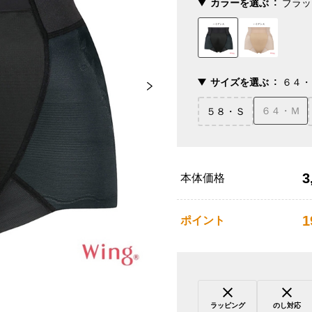
カラーを選ぶ
ブラッ
サイズを選ぶ
６４・
６４・Ｍ
５８・Ｓ
3
本体価格
1
ポイント
ラッピング
のし対応