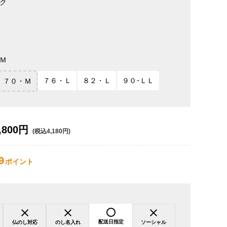
ク
Ｍ
７６・Ｌ
８２・Ｌ
９０･ＬＬ
７０・Ｍ
,800円
(税込4,180円)
9
ポイント
配送日指定
仏のし対応
のし名入れ
ソーシャル