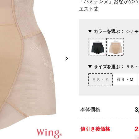
「ハミデンヌ」おなかのハ
エスト丈
カラーを選ぶ
シナモ
サイズを選ぶ
５８・
６４・Ｍ
５８・Ｓ
3
本体価格
2
値引き後価格