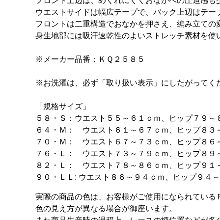
フロント上辺は、めくれにくくおなかへの圧迫感も
ウエストサイドは幅広テープで、バック上辺はテー
フロントは二重構造でおなかを押さえ、編み立ての
身生地部には吸汗速乾性のよいストレッチ素材を使
※メーカー品番：ＫＱ２５８５
※お洗濯は、必ず「取り扱い表示」にしたがってく
「規格サイズ」
５８・Ｓ：ウエスト５５～６１ｃｍ、ヒップ７９～
６４・Ｍ： ウエスト６１～６７ｃｍ、ヒップ８３
７０・Ｍ： ウエスト６７～７３ｃｍ、ヒップ８６
７６・Ｌ： ウエスト７３～７９ｃｍ、ヒップ８９
８２・Ｌ： ウエスト７８～８６ｃｍ、ヒップ９１
９０・ＬＬ: ウエスト８６～９４ｃｍ、ヒップ９４
実際の商品の色は、お客様がご使用になられている
色の見え方が異なる場合が御座います。