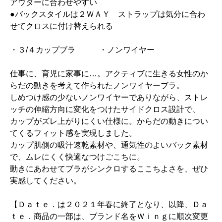
アウターに合わせやすい
●バックスタイルは２ＷＡＹ ストラップは気分に合わ
せてクロスに付け替えられる
・３/４カップブラ ・ノンワイヤー
仕事に、育児に家事に…。アクティブに生きる女性のか
らだの動きを考えて作られたノンワイヤーブラ。
しめつけ感の少ないノンワイヤーでありながら、ストレ
ッチの伸縮方向に変化をつけたサイドクロス設計で、
カップがズレ上がりにくい仕様に。からだの動きについ
てくるフィット感を実現しました。
カップ肌側の吸汗速乾素材や、通気性のよいバック素材
で、ムレにくく快適なつけごこちに。
動きにあわせてブラがシンクロするここちよさを、ぜひ
実感してください。
【Ｄａｔｅ．は２０２１年春に終了となり、以降、Ｄａ
ｔｅ．商品の一部は、ブランド名をＷｉｎｇに順次変更