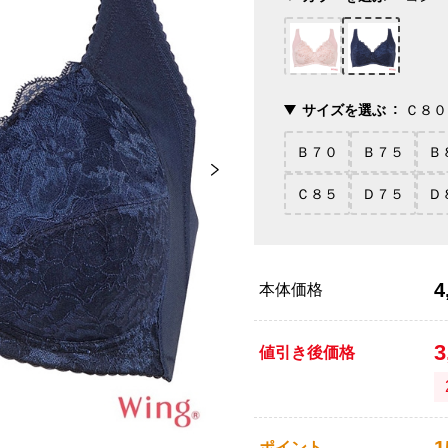
サイズを選ぶ
Ｃ８０
Ｂ７０
Ｂ７５
Ｂ
Ｃ８５
Ｄ７５
Ｄ
4
本体価格
3
値引き後価格
ポイント