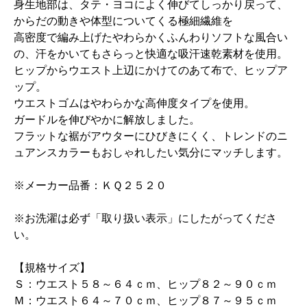
身生地部は、タテ・ヨコによく伸びてしっかり戻って、
からだの動きや体型についてくる極細繊維を
高密度で編み上げたやわらかくふんわりソフトな風合い
の、汗をかいてもさらっと快適な吸汗速乾素材を使用。
ヒップからウエスト上辺にかけてのあて布で、ヒップア
ップ。
ウエストゴムはやわらかな高伸度タイプを使用。
ガードルを伸びやかに解放しました。
フラットな裾がアウターにひびきにくく、トレンドのニ
ュアンスカラーもおしゃれしたい気分にマッチします。
※メーカー品番：ＫＱ２５２０
※お洗濯は必ず「取り扱い表示」にしたがってくださ
い。
【規格サイズ】
Ｓ：ウエスト５８～６４ｃｍ、ヒップ８２～９０ｃｍ
Ｍ：ウエスト６４～７０ｃｍ、ヒップ８７～９５ｃｍ