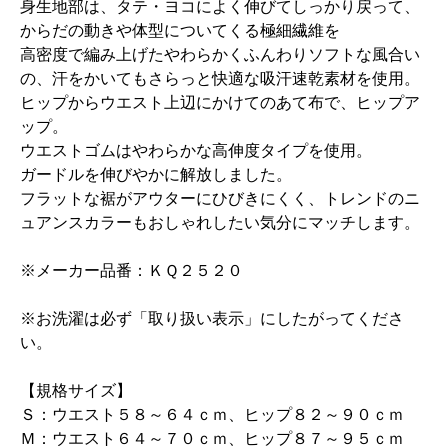
身生地部は、タテ・ヨコによく伸びてしっかり戻って、
からだの動きや体型についてくる極細繊維を
高密度で編み上げたやわらかくふんわりソフトな風合い
の、汗をかいてもさらっと快適な吸汗速乾素材を使用。
ヒップからウエスト上辺にかけてのあて布で、ヒップア
ップ。
ウエストゴムはやわらかな高伸度タイプを使用。
ガードルを伸びやかに解放しました。
フラットな裾がアウターにひびきにくく、トレンドのニ
ュアンスカラーもおしゃれしたい気分にマッチします。
※メーカー品番：ＫＱ２５２０
※お洗濯は必ず「取り扱い表示」にしたがってくださ
い。
【規格サイズ】
Ｓ：ウエスト５８～６４ｃｍ、ヒップ８２～９０ｃｍ
Ｍ：ウエスト６４～７０ｃｍ、ヒップ８７～９５ｃｍ