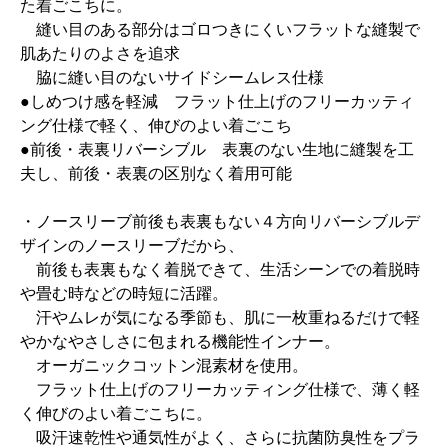
た着ごこちに。
縫い目のある部分はゴロつきにくいフラットな縫製で
肌あたりのよさを追求
脇に縫い目のないサイドシームレス仕様
●しめつけ感を軽減 フラット仕上げのフリーカッティ
ング仕様で軽く、伸びのよい着ごこち
●前後・表裏リバーシブル 表裏のない生地に縫製を工
夫し、前後・表裏の区別なく着用可能
・ノースリーブ前後も表裏もない４方向リバーシブルデ
ザインのノースリーブだから、
前後も表裏もなく着脱できて、生活シーンでの着脱時
や畳む時などの時短に活躍。
汗やムレが気になる季節も、肌に一枚重ねるだけで軽
やかなやさしさに包まれる機能性インナー。
オーガニックコットン混素材を使用。
フラット仕上げのフリーカッティング仕様で、薄く軽
く伸びのよい着ごこちに。
吸汗速乾性や通気性がよく、さらに抗菌防臭性をプラ