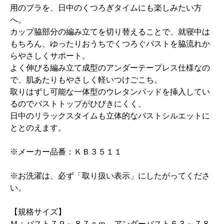
用のブラを、日中のくつろぎタイムにも楽しみたい方
へ。
カップ脇部分の編み立てを切り替えることで、就寝中は
もちろん、ゆったりおうちでくつろぐバストを脇流れか
らやさしくサポート。
よく伸びる編み立て成型のアンダーテープレス仕様なの
で、肌あたりもやさしく軽いつけごこち。
取りはずし可能な一体型のウレタンパッドを挿入してい
るのでバストトップがひびきにくく、
日中のリラックスタイムも立体的なバストシルエットに
ととのえます。
※メーカー品番：ＫＢ３５１１
※お洗濯は、必ず「取り扱い表示」にしたがってくださ
い。
【規格サイズ】
Ｍ：バスト７９～８７ｃｍ、アンダーバスト６３～７８