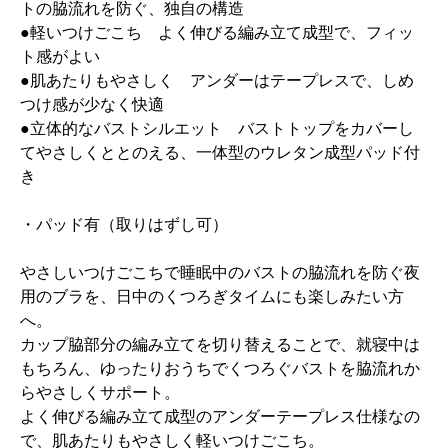
トの脇流れを防ぐ、独自の構造
●軽いつけごこち よく伸びる編み立て成型で、フィッ
ト感がよい
●肌あたりもやさしく アンダーはテープレスで、しめ
つけ感が少なく快適
●立体的なバストシルエット バストトップをカバーし
てやさしくととのえる、一体型のウレタン成型パッド付
き
・パッド有（取りはずし可）
やさしいつけごこちで睡眠中のバストの脇流れを防ぐ夜
用のブラを、日中のくつろぎタイムにも楽しみたい方
へ。
カップ脇部分の編み立てを切り替えることで、就寝中は
もちろん、ゆったりおうちでくつろぐバストを脇流れか
らやさしくサポート。
よく伸びる編み立て成型のアンダーテープレス仕様なの
で、肌あたりもやさしく軽いつけごこち。