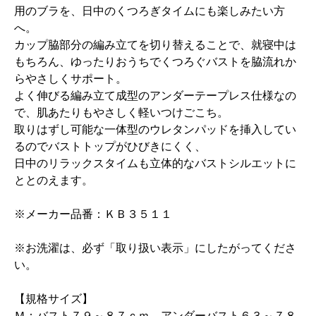
用のブラを、日中のくつろぎタイムにも楽しみたい方
へ。
カップ脇部分の編み立てを切り替えることで、就寝中は
もちろん、ゆったりおうちでくつろぐバストを脇流れか
らやさしくサポート。
よく伸びる編み立て成型のアンダーテープレス仕様なの
で、肌あたりもやさしく軽いつけごこち。
取りはずし可能な一体型のウレタンパッドを挿入してい
るのでバストトップがひびきにくく、
日中のリラックスタイムも立体的なバストシルエットに
ととのえます。
※メーカー品番：ＫＢ３５１１
※お洗濯は、必ず「取り扱い表示」にしたがってくださ
い。
【規格サイズ】
Ｍ：バスト７９～８７ｃｍ、アンダーバスト６３～７８