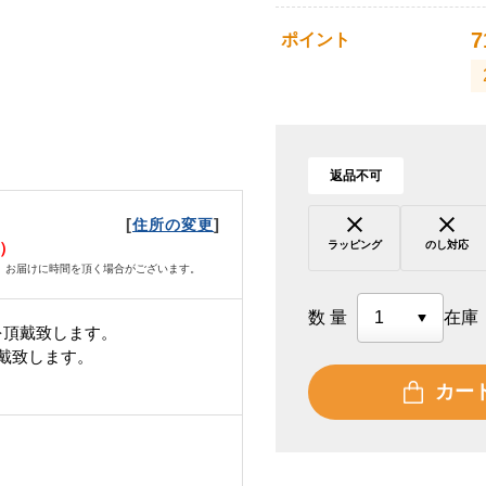
7
ポイント
返品不可
[
]
住所の変更
水）
ラッピング
のし対応
、お届けに時間を頂く場合がございます。
数量
在庫
を頂戴致します。
頂戴致します。
カー