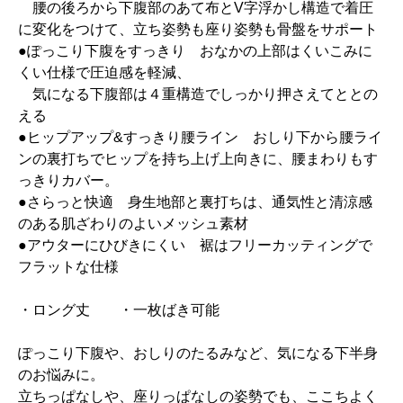
腰の後ろから下腹部のあて布とV字浮かし構造で着圧
に変化をつけて、立ち姿勢も座り姿勢も骨盤をサポート
●ぽっこり下腹をすっきり おなかの上部はくいこみに
くい仕様で圧迫感を軽減、
気になる下腹部は４重構造でしっかり押さえてととの
える
●ヒップアップ&すっきり腰ライン おしり下から腰ライ
ンの裏打ちでヒップを持ち上げ上向きに、腰まわりもす
っきりカバー。
●さらっと快適 身生地部と裏打ちは、通気性と清涼感
のある肌ざわりのよいメッシュ素材
●アウターにひびきにくい 裾はフリーカッティングで
フラットな仕様
・ロング丈 ・一枚ばき可能
ぽっこり下腹や、おしりのたるみなど、気になる下半身
のお悩みに。
立ちっぱなしや、座りっぱなしの姿勢でも、ここちよく