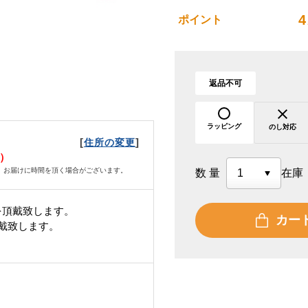
4
ポイント
返品不可
ラッピング
のし対応
[
]
住所の変更
月）
、お届けに時間を頂く場合がございます。
数量
在庫
を頂戴致します。
カー
頂戴致します。