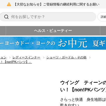
【大切なお知らせ】ご登録情報の継続利用に関するお願い
詳
ヘルス・ビューティー
ション
レディースインナー
ショーツ・ガードル・その他
【non!PKパンツ】」
ウイング ティーン
い！【non!PKパン
さらっと快適 身生地部は
乾きやすい