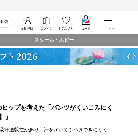
細検索
会員登録
ログイン
お気に入り
カート
メニュー
スクール・ホビー
のヒップを考えた「パンツがくいこみにく
ツ】」
吸汗速乾性があり、汗をかいてもベタつきにくく、