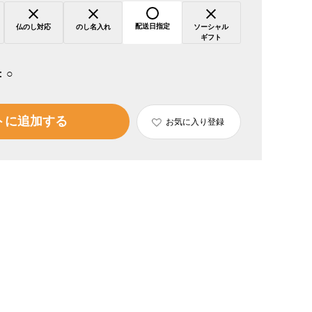
配送日指定
仏のし対応
のし名入れ
ソーシャル
ギフト
：
○
トに追加する
お気に入り登録