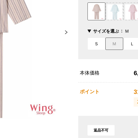
サイズを選ぶ
Ｍ
Ｓ
Ｍ
Ｌ
6
本体価格
3
ポイント
返品不可