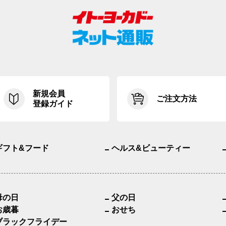
新規会員
ご注文方法
登録ガイド
ギフト&フード
ヘルス&ビューティー
母の日
父の日
お歳暮
おせち
ブラックフライデー