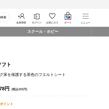
細検索
会員登録
ログイン
お気に入り
カート
メニュー
スクール・ホビー
ソフト
グ床を保護する茶色のフエルトシート
78円
(税込305円)
ポイント