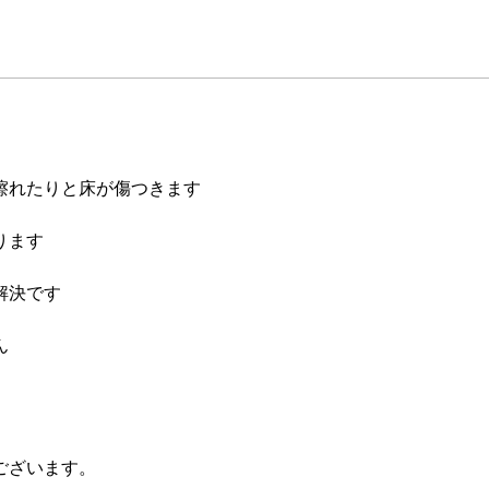
擦れたりと床が傷つきます
ります
解決です
ん
ございます。