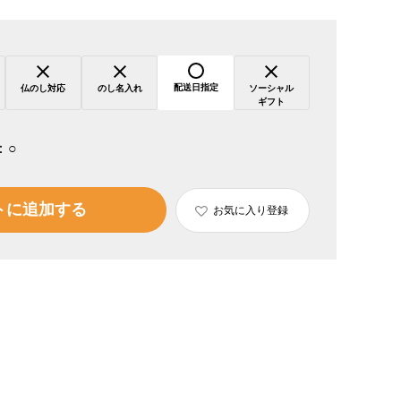
配送日指定
仏のし対応
のし名入れ
ソーシャル
ギフト
：
○
トに追加する
お気に入り登録