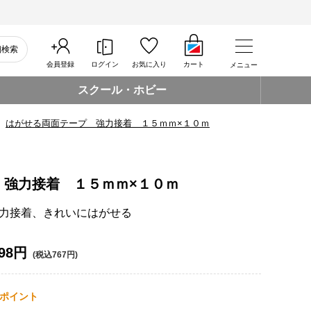
細検索
会員登録
ログイン
お気に入り
カート
メニュー
スクール・ホビー
はがせる両面テープ 強力接着 １５ｍｍ×１０ｍ
 強力接着 １５ｍｍ×１０ｍ
力接着、きれいにはがせる
98円
(税込767円)
ポイント