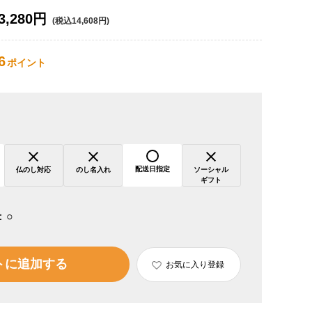
3,280円
(税込14,608円)
6
ポイント
配送日指定
仏のし対応
のし名入れ
ソーシャル
ギフト
：
○
トに追加する
お気に入り登録