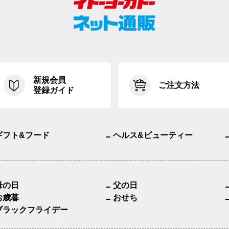
新規会員
ご注文方法
登録ガイド
ギフト&フード
ヘルス&ビューティー
母の日
父の日
お歳暮
おせち
ブラックフライデー