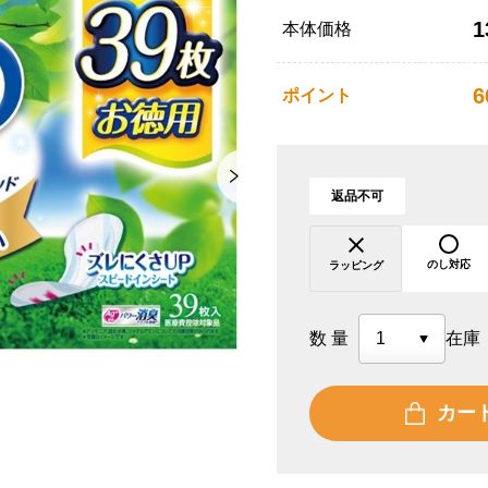
1
本体価格
6
ポイント
返品不可
のし対応
ラッピング
数量
在庫
カー