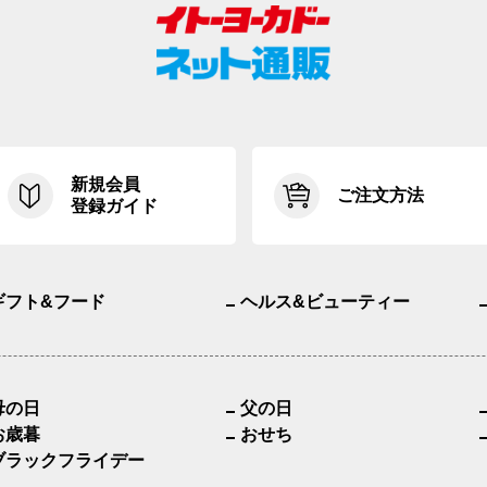
新規会員
ご注文方法
登録ガイド
ギフト&フード
ヘルス&ビューティー
母の日
父の日
お歳暮
おせち
ブラックフライデー