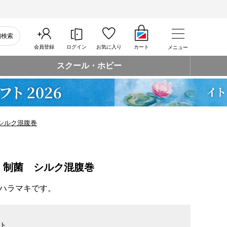
細検索
会員登録
ログイン
お気に入り
カート
メニュー
スクール・ホビー
シルク混腹巻
 制菌 シルク混腹巻
ハラマキです。
ト