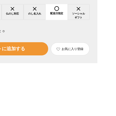
配送日指定
仏のし対応
のし名入れ
ソーシャル
ギフト
：
○
トに追加する
お気に入り登録