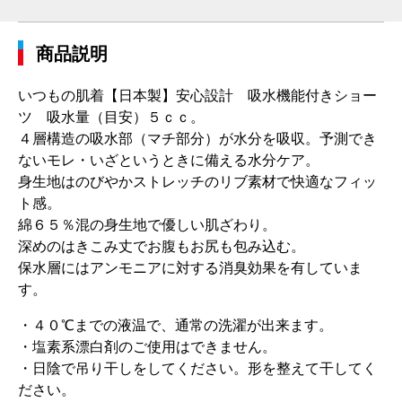
商品説明
いつもの肌着【日本製】安心設計 吸水機能付きショー
ツ 吸水量（目安）５ｃｃ。
４層構造の吸水部（マチ部分）が水分を吸収。予測でき
ないモレ・いざというときに備える水分ケア。
身生地はのびやかストレッチのリブ素材で快適なフィッ
ト感。
綿６５％混の身生地で優しい肌ざわり。
深めのはきこみ丈でお腹もお尻も包み込む。
保水層にはアンモニアに対する消臭効果を有していま
す。
・４０℃までの液温で、通常の洗濯が出来ます。
・塩素系漂白剤のご使用はできません。
・日陰で吊り干しをしてください。形を整えて干してく
ださい。