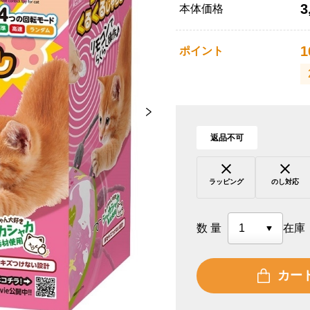
3
本体価格
1
ポイント
返品不可
ラッピング
のし対応
数量
在庫
カー