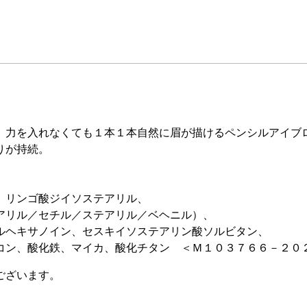
、力を入れなくても１本１本自然に眉が描けるペンシルアイブ
りが持続。
、リンゴ酸ジイソステアリル、
アリル／セチル／ステアリル／ベヘニル）、
ルヘキサノイン、セスキイソステアリン酸ソルビタン、
コン、酸化鉄、マイカ、酸化チタン ＜Ｍ１０３７６６－２０
ございます。