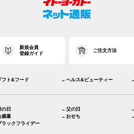
新規会員
ご注文方法
登録ガイド
ギフト&フード
ヘルス&ビューティー
母の日
父の日
お歳暮
おせち
ブラックフライデー