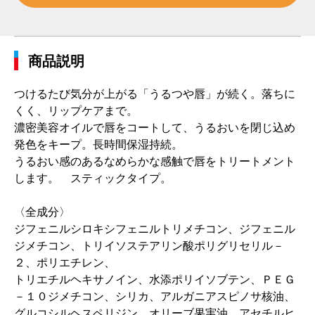
商品説明
つけるたび気分が上がる「うるつや唇」が続く。落ちに
くく、リップケアまで。
濃密美容オイルで唇をコートして、うるおいを閉じ込め
発色をキープ。長時間保湿持続。
うるおい感のあるなめらかな感触で唇をトリートメント
します。 スティックタイプ。
〈全成分〉
ジフェニルシロキシフェニルトリメチコン、ジフェニル
ジメチコン、トリイソステアリン酸ポリグリセリル－
２、ポリエチレン、
トリエチルヘキサノイン、水添ポリイソブテン、ＰＥＧ
－１０ジメチコン、シリカ、アルガニアスピノサ核油、
グルコシルヘスペリジン、オリーブ果実油、アセチルヒ