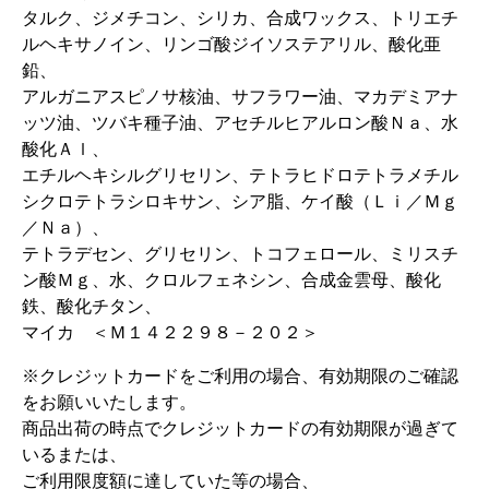
タルク、ジメチコン、シリカ、合成ワックス、トリエチ
ルヘキサノイン、リンゴ酸ジイソステアリル、酸化亜
鉛、
アルガニアスピノサ核油、サフラワー油、マカデミアナ
ッツ油、ツバキ種子油、アセチルヒアルロン酸Ｎａ、水
酸化Ａｌ、
エチルヘキシルグリセリン、テトラヒドロテトラメチル
シクロテトラシロキサン、シア脂、ケイ酸（Ｌｉ／Ｍｇ
／Ｎａ）、
テトラデセン、グリセリン、トコフェロール、ミリスチ
ン酸Ｍｇ、水、クロルフェネシン、合成金雲母、酸化
鉄、酸化チタン、
マイカ ＜Ｍ１４２２９８－２０２＞
※クレジットカードをご利用の場合、有効期限のご確認
をお願いいたします。
商品出荷の時点でクレジットカードの有効期限が過ぎて
いるまたは、
ご利用限度額に達していた等の場合、