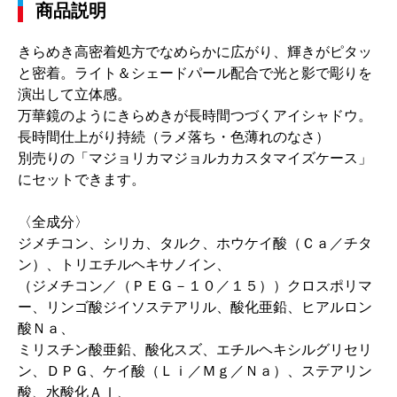
商品説明
きらめき高密着処方でなめらかに広がり、輝きがピタッ
と密着。ライト＆シェードパール配合で光と影で彫りを
演出して立体感。
万華鏡のようにきらめきが長時間つづくアイシャドウ。
長時間仕上がり持続（ラメ落ち・色薄れのなさ）
別売りの「マジョリカマジョルカカスタマイズケース」
にセットできます。
〈全成分〉
ジメチコン、シリカ、タルク、ホウケイ酸（Ｃａ／チタ
ン）、トリエチルヘキサノイン、
（ジメチコン／（ＰＥＧ－１０／１５））クロスポリマ
ー、リンゴ酸ジイソステアリル、酸化亜鉛、ヒアルロン
酸Ｎａ、
ミリスチン酸亜鉛、酸化スズ、エチルヘキシルグリセリ
ン、ＤＰＧ、ケイ酸（Ｌｉ／Ｍｇ／Ｎａ）、ステアリン
酸、水酸化Ａｌ、