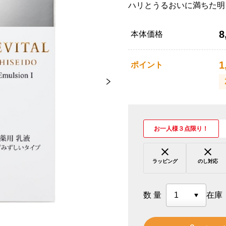
ハリとうるおいに満ちた明
8
本体価格
1
ポイント
お一人様３点限り！
ラッピング
のし対応
数量
在庫