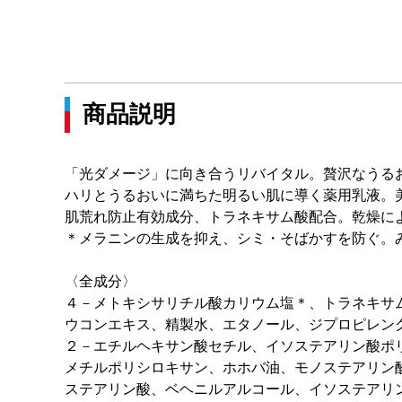
商品説明
「光ダメージ」に向き合うリバイタル。贅沢なうる
ハリとうるおいに満ちた明るい肌に導く薬用乳液。
肌荒れ防止有効成分、トラネキサム酸配合。乾燥に
＊メラニンの生成を抑え、シミ・そばかすを防ぐ。
〈全成分〉
４－メトキシサリチル酸カリウム塩＊、トラネキサ
ウコンエキス、精製水、エタノール、ジプロピレン
２－エチルヘキサン酸セチル、イソステアリン酸ポ
メチルポリシロキサン、ホホバ油、モノステアリン
ステアリン酸、ベヘニルアルコール、イソステアリ