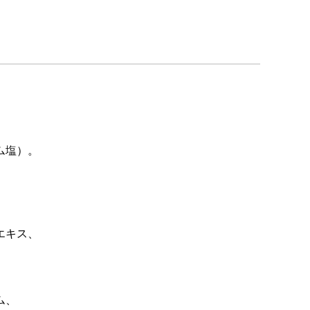
ム塩）。
エキス、
ム、