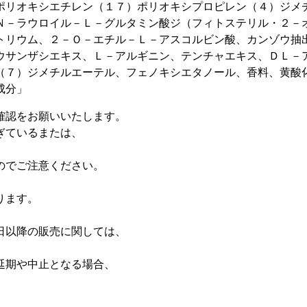
ポリオキシエチレン（１７）ポリオキシプロピレン（４）ジメ
Ｎ－ラウロイル－Ｌ－グルタミン酸ジ（フィトステリル・２－
トリウム、２－Ｏ－エチル－Ｌ－アスコルビン酸、カンゾウ抽
ウサンザシエキス、Ｌ－アルギニン、テンチャエキス、ＤＬ－
（７）ジメチルエーテル、フェノキシエタノール、香料、黄酸
成分」
確認をお願いいたします。
ぎているまたは、
のでご注意ください。
、
ります。
日以降の販売に関しては、
延期や中止となる場合、