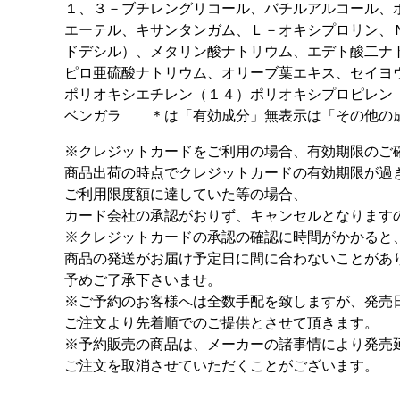
１、３－ブチレングリコール、バチルアルコール、
エーテル、キサンタンガム、Ｌ－オキシプロリン、
ドデシル）、メタリン酸ナトリウム、エデト酸二ナ
ピロ亜硫酸ナトリウム、オリーブ葉エキス、セイヨ
ポリオキシエチレン（１４）ポリオキシプロピレン
ベンガラ ＊は「有効成分」無表示は「その他の
※クレジットカードをご利用の場合、有効期限のご
商品出荷の時点でクレジットカードの有効期限が過
ご利用限度額に達していた等の場合、
カード会社の承認がおりず、キャンセルとなります
※クレジットカードの承認の確認に時間がかかると
商品の発送がお届け予定日に間に合わないことがあ
予めご了承下さいませ。
※ご予約のお客様へは全数手配を致しますが、発売
ご注文より先着順でのご提供とさせて頂きます。
※予約販売の商品は、メーカーの諸事情により発売
ご注文を取消させていただくことがございます。