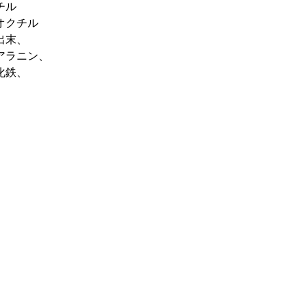
チル
オクチル
出末、
アラニン、
化鉄、