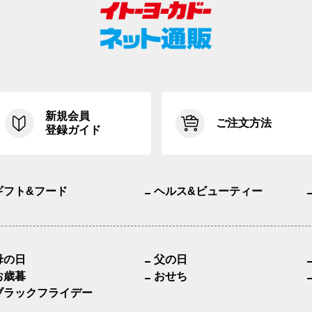
新規会員
ご注文方法
登録ガイド
ギフト&フード
ヘルス&ビューティー
母の日
父の日
お歳暮
おせち
ブラックフライデー