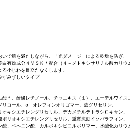
おいで肌を満たしながら、「光ダメージ」による乾燥を防ぎ、
美白有効成分４ＭＳＫ＊配合（４－メトキシサリチル酸カリウ
よる小じわを目立たなくします。
みずみずしいタイプ
ム酸＊、酢酸レチノール、チャエキス（１）、エーデルワイス
グリコール、α－オレフィンオリゴマー、濃グリセリン、
リオキシエチレングリセリル、デカメチルテトラシロキサン、
酸ポリオキシエチレングリセリル、重質流動イソパラフィン、
ン酸、ベヘニン酸、カルボキシビニルポリマー、水酸化カリウ