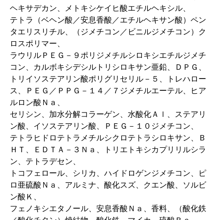
ヘキサデカン、メトキシケイヒ酸エチルヘキシル、
テトラ（ベヘン酸／安息香酸／エチルヘキサン酸）ペン
タエリスリチル、（ジメチコン／ビニルジメチコン）ク
ロスポリマー、
ラウリルＰＥＧ－９ポリジメチルシロキシエチルジメチ
コン、カルボキシデシルトリシロキサン亜鉛、ＤＰＧ、
トリイソステアリン酸ポリグリセリル－５、トレハロー
ス、ＰＥＧ／ＰＰＧ－１４／７ジメチルエーテル、ヒア
ルロン酸Ｎａ、
セリシン、加水分解コラーゲン、水酸化Ａｌ、ステアリ
ン酸、イソステアリン酸、ＰＥＧ－１０ジメチコン、
テトラヒドロテトラメチルシクロテトラシロキサン、Ｂ
ＨＴ、ＥＤＴＡ－３Ｎａ、トリエトキシカプリリルシラ
ン、テトラデセン、
トコフェロール、シリカ、ハイドロゲンジメチコン、ピ
ロ亜硫酸Ｎａ、アルミナ、酸化スズ、クエン酸、ソルビ
ン酸Ｋ、
フェノキシエタノール、安息香酸Ｎａ、香料、（酸化鉄