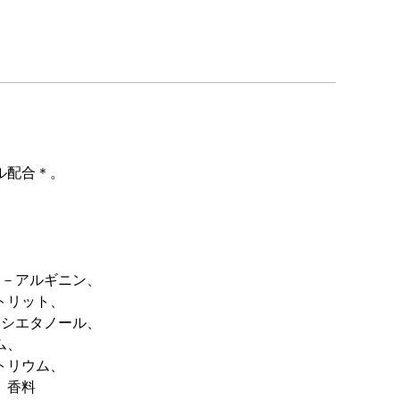
ル配合＊。
Ｌ－アルギニン、
トリット、
キシエタノール、
ム、
トリウム、
ル、香料