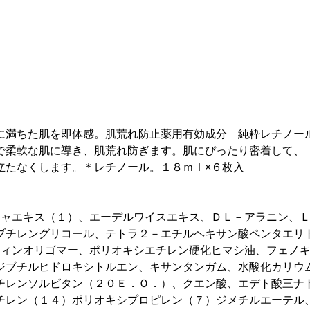
に満ちた肌を即体感。肌荒れ防止薬用有効成分 純粋レチノー
で柔軟な肌に導き、肌荒れ防ぎます。肌にぴったり密着して、
立たなくします。＊レチノール。１８ｍｌ×６枚入
チャエキス（１）、エーデルワイスエキス、ＤＬ－アラニン、
ブチレングリコール、テトラ２－エチルヘキサン酸ペンタエリ
フィンオリゴマー、ポリオキシエチレン硬化ヒマシ油、フェノ
ジブチルヒドロキシトルエン、キサンタンガム、水酸化カリウ
チレンソルビタン（２０Ｅ．Ｏ．）、クエン酸、エデト酸三ナ
チレン（１４）ポリオキシプロピレン（７）ジメチルエーテ