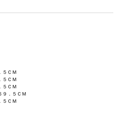
．５ＣＭ
．５ＣＭ
．５ＣＭ
６９．５ＣＭ
．５ＣＭ