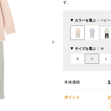
す。
カラーを選ぶ
ベビー
サイズを選ぶ
Ｍ
Ｓ
Ｍ
Ｌ
3
本体価格
1
ポイント