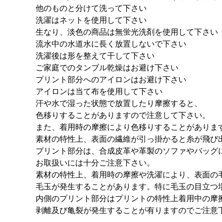
他のものと分けて洗って下さい
洗濯はネットを使用して下さい
生なり、淡色の商品は無蛍光洗剤を使用して下さい
流水中の水道水に長く放置しないで下さい
洗濯後は形を整えて干して下さい
ご家庭でのタンブル乾燥はお避け下さい
プリント部分へのアイロンはお避け下さい
アイロンは当て布を使用して下さい
汗や水で湿った状態で放置したり摩擦すると、
色移りすることがありますので注意して下さい。
また、着用時の摩擦により色移りすることがありま
素材の特性上、表面の繊維が引っ掛かると糸が飛び
プリント部分は、合成皮革や革製のソファやバッグ
お取扱いには十分ご注意下さい。
素材の特性上、着用時の摩擦や洗濯により、表面の
毛玉が発生することがあります。特に毛玉の目立つ
内側のプリント部分はプリントの特性上着用中の摩
剥離及び亀裂が発生することが有りますのでご注意