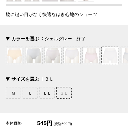
脇に縫い目がなく快適なはき心地のショーツ
カラーを選ぶ
シェルグレー 終了
サイズを選ぶ
３Ｌ
Ｍ
Ｌ
ＬＬ
３Ｌ
545円
本体価格
(税込599円)