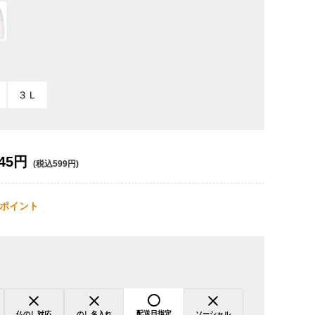
３Ｌ
45円
(税込599円)
ポイント
配送日指定
仏のし対応
のし名入れ
ソーシャル