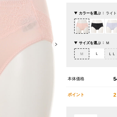
カラーを選ぶ
ライト
サイズを選ぶ
Ｍ
Ｌ
Ｍ
ＬＬ
5
本体価格
2
ポイント