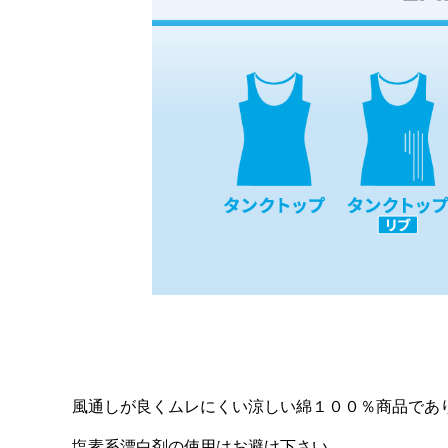
風通しが良くムレにくい涼しい綿１００％商品であ
塩素系漂白剤の使用はお避け下さい。