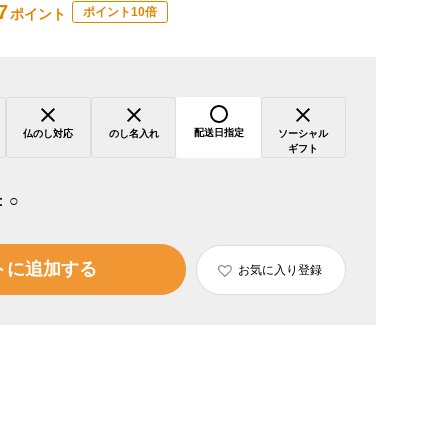
7
ポイント10倍
ポイント
配送日指定
仏のし対応
のし名入れ
ソーシャル
ギフト
：
○
トに追加する
お気に入り登録