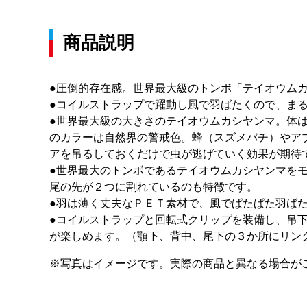
商品説明
●圧倒的存在感。世界最大級のトンボ「テイオウム
●コイルストラップで躍動し風で羽ばたくので、ま
●世界最大級の大きさのテイオウムカシヤンマ。体
のカラーは自然界の警戒色。蜂（スズメバチ）やア
アを吊るしておくだけで虫が逃げていく効果が期待
●世界最大のトンボであるテイオウムカシヤンマを
尾の先が２つに割れているのも特徴です。
●羽は薄く丈夫なＰＥＴ素材で、風でぱたぱた羽ば
●コイルストラップと回転式クリップを装備し、吊
が楽しめます。（顎下、背中、尾下の３か所にリン
※写真はイメージです。実際の商品と異なる場合が