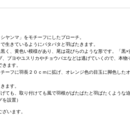
カシヤンマ」をモチーフにしたブローチ。
るで生きているようにパタパタと羽ばたきます。
は黒く、黄色い模様があり、尾は花びらのような形です。「黒×
ブ、ブヨやユスリカやチョウバエなどは逃げていくので、本物
できます。
モチーフに羽長２０ｃｍに拡げ、オレンジ色の目玉に脚色した
たきます。
下げても、取り付けても風で羽根がぱたぱたと羽ばたくような
グを設置）
ございます。