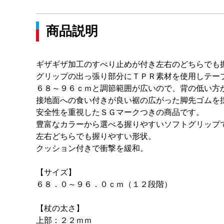
商品説明
ギザギザ加工のすべり止めが付き左右のどちらでも
グリップの出っ張り部分にＴＰＲ素材を使用しテー
６８～９６ｃｍと調節範囲が広いので、背の低い方
接地面への食い付きが良い裾の広がった脚先ゴムを
安全性を重視したＳＧマークつきの商品です。
豊富なカラーから選べる握りやすいソフトグリップ
左右どちらでも握りやすい形状。
クッション付きで衝撃を緩和。
【サイズ】
６８．０～９６．０ｃｍ（１２段階）
【杖の太さ】
上部：２２ｍｍ