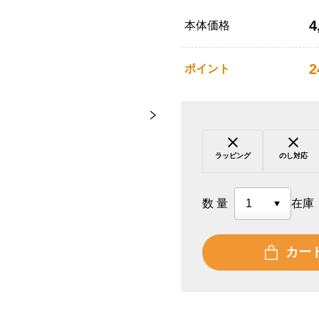
4
本体価格
2
ポイント
ラッピング
のし対応
数量
在庫
カー