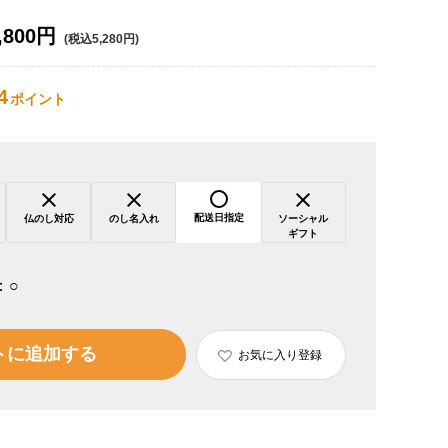
,800円
(税込5,280円)
4
ポイント
配送日指定
仏のし対応
のし名入れ
ソーシャル
ギフト
：
○
トに追加する
お気に入り登録