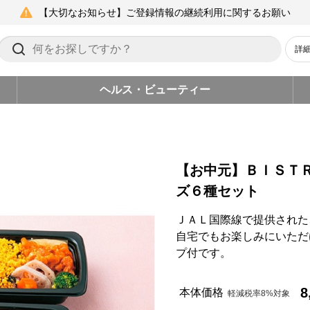
【大切なお知らせ】ご登録情報の継続利用に関するお願い
詳
ヘルス・ビューティー
【お中元】ＢＩＳＴ
ズ６種セット
ＪＡＬ国際線で提供された
自宅でもお楽しみにいただ
プ付です。
8
本体価格
軽減税率8%対象