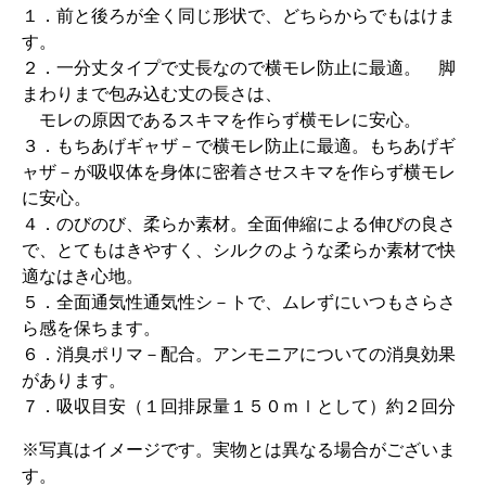
１．前と後ろが全く同じ形状で、どちらからでもはけま
す。
２．一分丈タイプで丈長なので横モレ防止に最適。 脚
まわりまで包み込む丈の長さは、
モレの原因であるスキマを作らず横モレに安心。
３．もちあげギャザ－で横モレ防止に最適。もちあげギ
ャザ－が吸収体を身体に密着させスキマを作らず横モレ
に安心。
４．のびのび、柔らか素材。全面伸縮による伸びの良さ
で、とてもはきやすく、シルクのような柔らか素材で快
適なはき心地。
５．全面通気性通気性シ－トで、ムレずにいつもさらさ
ら感を保ちます。
６．消臭ポリマ－配合。アンモニアについての消臭効果
があります。
７．吸収目安（１回排尿量１５０ｍｌとして）約２回分
※写真はイメージです。実物とは異なる場合がございま
す。