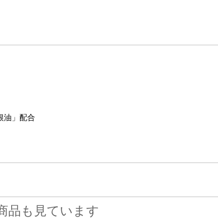
根油」配合
商品も見ています