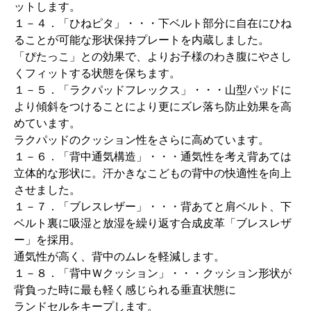
ットします。
１－４．「ひねピタ」・・・下ベルト部分に自在にひね
ることが可能な形状保持プレートを内蔵しました。
「ぴたっこ」との効果で、よりお子様のわき腹にやさし
くフィットする状態を保ちます。
１－５．「ラクパッドフレックス」・・・山型パッドに
より傾斜をつけることにより更にズレ落ち防止効果を高
めています。
ラクパッドのクッション性をさらに高めています。
１－６．「背中通気構造」・・・通気性を考え背あては
立体的な形状に。汗かきなこどもの背中の快適性を向上
させました。
１－７．「ブレスレザー」・・・背あてと肩ベルト、下
ベルト裏に吸湿と放湿を繰り返す合成皮革「ブレスレザ
ー」を採用。
通気性が高く、背中のムレを軽減します。
１－８．「背中Ｗクッション」・・・クッション形状が
背負った時に最も軽く感じられる垂直状態に
ランドセルをキープします。