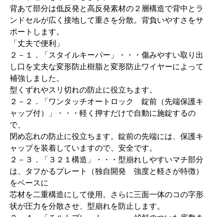
背あて部分は低反発と高反発素材の２層構造で背中とラ
ンドセルが広く接地して重さを分散。背負いやすさをサ
ポートします。
「丈夫で便利」
２－１．「スタイルキーパー」・・・傷みやすい取り出
し口を丈夫な変形防止樹脂と変形防止ワイヤーによって
補強しました。
型くずれやスリ切れの防止に役立ちます。
２－２．「ワンタッチオートロック 錠前（先端保護キ
ャップ付）」・・・軽く押すだけで自動に施錠するの
で、
閉め忘れの防止に役立ちます。錠前の先端には、保護キ
ャップを装着していますので、安全です。
２－３．「３２１構造」・・・型崩れしやすいマチ部分
は、タフかるプレート（独自開発 強度と軽さが特徴）
をベースに
芯材を二重構造にして使用。さらに三面一体のコの字形
状が圧力を分散させ、型崩れを防止します。