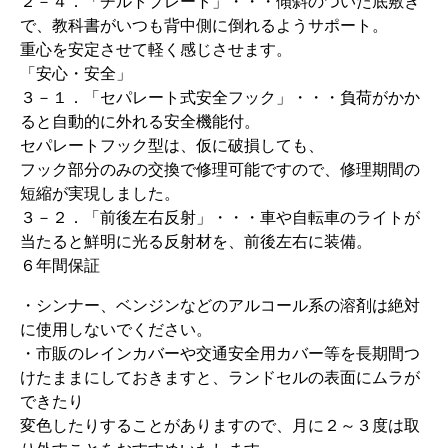
２－４．「チルトプレート」・・・傾斜のついた底敷き
で、教科書がいつも背中側に倒れるようサポート。
重心を安定させて軽く感じさせます。
「安心・安全」
３－１．「セパレート式安全フック」・・・負荷がかか
ると自動的に外れる安全機能付。
セパレートフック型は、仮に破損しても、
フック部分のみの交換で修理可能ですので、修理期間の
短縮が実現しました。
３－２．「前後左右反射」・・・車や自転車のライトが
当たると鮮明に光る反射材を、前後左右に装備。
６年間保証
・シンナー、ベンジンなどのアルコール系の溶剤は絶対
に使用しないでください。
・市販のレインカバーや交通安全用カバー等を長期間つ
けたままにしておきますと、ランドセルの表面にムラが
できたり
変色したりすることがありますので、月に２～３度は取