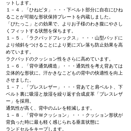
ットします。
１－４．「ひねピタ」・・・下ベルト部分に自在にひね
ることが可能な形状保持プレートを内蔵しました。
「ぴたっこ」との効果で、よりお子様のわき腹にやさし
くフィットする状態を保ちます。
１－５．「ラクパッドフレックス」・・・山型パッドに
より傾斜をつけることにより更にズレ落ち防止効果を高
めています。
ラクパッドのクッション性をさらに高めています。
１－６．「背中通気構造」・・・通気性を考え背あては
立体的な形状に。汗かきなこどもの背中の快適性を向上
させました。
１－７．「ブレスレザー」・・・背あてと肩ベルト、下
ベルト裏に吸湿と放湿を繰り返す合成皮革「ブレスレザ
ー」を採用。
通気性が高く、背中のムレを軽減します。
１－８．「背中Ｗクッション」・・・クッション形状が
背負った時に最も軽く感じられる垂直状態に
ランドセルをキープします。