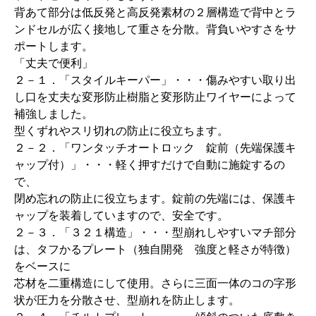
背あて部分は低反発と高反発素材の２層構造で背中とラ
ンドセルが広く接地して重さを分散。背負いやすさをサ
ポートします。
「丈夫で便利」
２－１．「スタイルキーパー」・・・傷みやすい取り出
し口を丈夫な変形防止樹脂と変形防止ワイヤーによって
補強しました。
型くずれやスリ切れの防止に役立ちます。
２－２．「ワンタッチオートロック 錠前（先端保護キ
ャップ付）」・・・軽く押すだけで自動に施錠するの
で、
閉め忘れの防止に役立ちます。錠前の先端には、保護キ
ャップを装着していますので、安全です。
２－３．「３２１構造」・・・型崩れしやすいマチ部分
は、タフかるプレート（独自開発 強度と軽さが特徴）
をベースに
芯材を二重構造にして使用。さらに三面一体のコの字形
状が圧力を分散させ、型崩れを防止します。