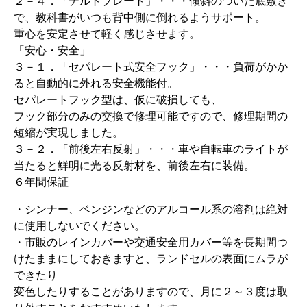
２－４．「チルトプレート」・・・傾斜のついた底敷き
で、教科書がいつも背中側に倒れるようサポート。
重心を安定させて軽く感じさせます。
「安心・安全」
３－１．「セパレート式安全フック」・・・負荷がかか
ると自動的に外れる安全機能付。
セパレートフック型は、仮に破損しても、
フック部分のみの交換で修理可能ですので、修理期間の
短縮が実現しました。
３－２．「前後左右反射」・・・車や自転車のライトが
当たると鮮明に光る反射材を、前後左右に装備。
６年間保証
・シンナー、ベンジンなどのアルコール系の溶剤は絶対
に使用しないでください。
・市販のレインカバーや交通安全用カバー等を長期間つ
けたままにしておきますと、ランドセルの表面にムラが
できたり
変色したりすることがありますので、月に２～３度は取