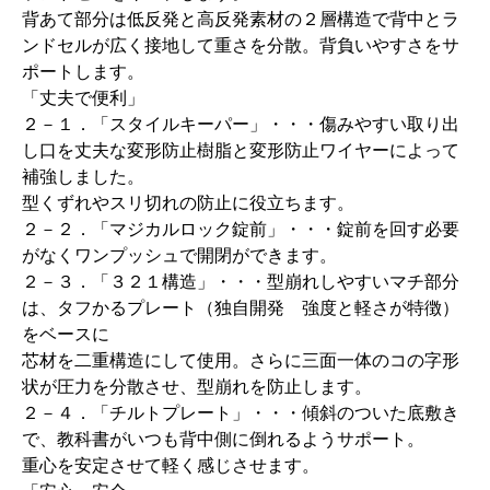
背あて部分は低反発と高反発素材の２層構造で背中とラ
ンドセルが広く接地して重さを分散。背負いやすさをサ
ポートします。
「丈夫で便利」
２－１．「スタイルキーパー」・・・傷みやすい取り出
し口を丈夫な変形防止樹脂と変形防止ワイヤーによって
補強しました。
型くずれやスリ切れの防止に役立ちます。
２－２．「マジカルロック錠前」・・・錠前を回す必要
がなくワンプッシュで開閉ができます。
２－３．「３２１構造」・・・型崩れしやすいマチ部分
は、タフかるプレート（独自開発 強度と軽さが特徴）
をベースに
芯材を二重構造にして使用。さらに三面一体のコの字形
状が圧力を分散させ、型崩れを防止します。
２－４．「チルトプレート」・・・傾斜のついた底敷き
で、教科書がいつも背中側に倒れるようサポート。
重心を安定させて軽く感じさせます。