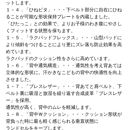
ットします。
１－４．「ひねピタ」・・・下ベルト部分に自在にひね
ることが可能な形状保持プレートを内蔵しました。
「ぴたっこ」との効果で、よりお子様のわき腹にやさし
くフィットする状態を保ちます。
１－５．「ラクパッドフレックス」・・・山型パッドに
より傾斜をつけることにより更にズレ落ち防止効果を高
めています。
ラクパッドのクッション性をさらに高めています。
１－６．「背中通気構造」・・・通気性を考え背あては
立体的な形状に。汗かきなこどもの背中の快適性を向上
させました。
１－７．「ブレスレザー」・・・背あてと肩ベルト、下
ベルト裏に吸湿と放湿を繰り返す合成皮革「ブレスレザ
ー」を採用。
通気性が高く、背中のムレを軽減します。
１－８．「背中Ｗクッション」・・・クッション形状が
背負った時に最も軽く感じられる垂直状態に
ランドセルをキープします。