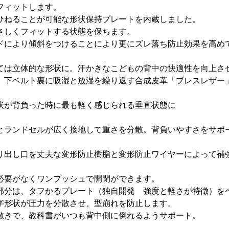
フィットします。
ひねることが可能な形状保持プレートを内蔵しました。
さしくフィットする状態を保ちます。
ドにより傾斜をつけることにより更にズレ落ち防止効果を高め
ては立体的な形状に。汗かきなこどもの背中の快適性を向上さ
、下ベルト裏に吸湿と放湿を繰り返す合成皮革「ブレスレザー
状が背負った時に最も軽く感じられる垂直状態に
とランドセルが広く接地して重さを分散。背負いやすさをサポ
り出し口を丈夫な変形防止樹脂と変形防止ワイヤーによって補
必要がなくワンプッシュで開閉ができます。
部分は、タフかるプレート（独自開発 強度と軽さが特徴）を
字形状が圧力を分散させ、型崩れを防止します。
敷きで、教科書がいつも背中側に倒れるようサポート。